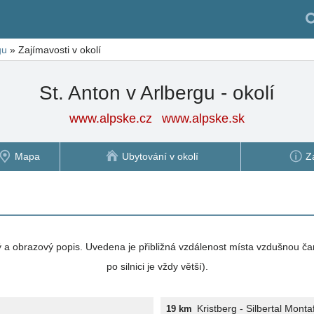
gu
»
Zajímavosti v okolí
St. Anton v Arlbergu - okolí
www.alpske.cz
www.alpske.sk
Mapa
Ubytování v okolí
Z
vý a obrazový popis. Uvedena je přibližná vzdálenost místa vzdušnou ča
po silnici je vždy větší).
Kristberg - Silbertal Monta
19 km