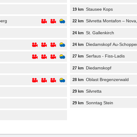
Stausee Kops
19 km
berg
Silvretta Montafon – Nova
22 km
St. Gallenkirch
24 km
Diedamskopf Au-Schoppe
24 km
Serfaus - Fiss-Ladis
27 km
Diedamskopf
27 km
Oblast Bregenzerwald
28 km
Silvretta
29 km
Sonntag Stein
29 km