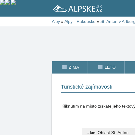
Alpy
»
Alpy - Rakousko
»
St. Anton v Arlber
ZIMA
LÉTO
Turistické zajímavosti
Kliknutím na místo získáte jeho texto
Oblast St. Anton
- km