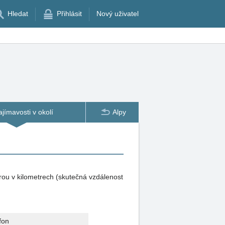
Hledat
Přihlásit
Nový uživatel
ajímavosti v okolí
Alpy
rou v kilometrech (skutečná vzdálenost
fon