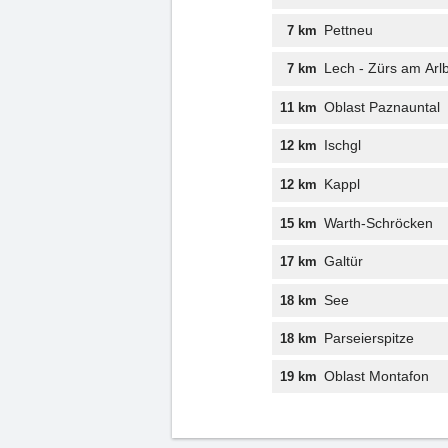
Pettneu
7 km
Lech - Zürs am Arl
7 km
Oblast Paznauntal
11 km
Ischgl
12 km
Kappl
12 km
Warth-Schröcken
15 km
Galtür
17 km
See
18 km
Parseierspitze
18 km
Oblast Montafon
19 km